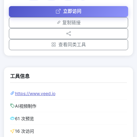
立即访问
复制链接
查看同类工具
工具信息
https://www.veed.io
AI视频制作
61 次预览
16 次访问