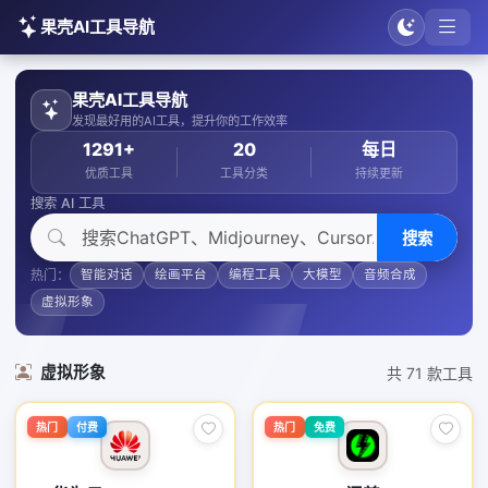
果壳AI工具导航
果壳AI工具导航
发现最好用的AI工具，提升你的工作效率
1291+
20
每日
优质工具
工具分类
持续更新
搜索 AI 工具
搜索
热门：
智能对话
绘画平台
编程工具
大模型
音频合成
虚拟形象
虚拟形象
共 71 款工具
热门
付费
热门
免费