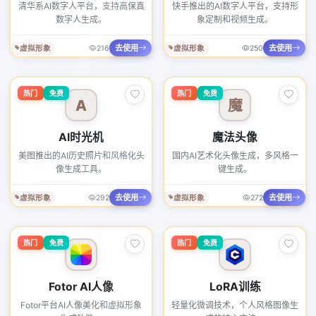
清华系AI数字人平台，支持高保真
快手推出的AI数字人平台，支持形
数字人生成。
象定制和视频生成。
去使用
去使用
虚拟形象
216
虚拟形象
250
热门
免费
热门
免费
A
魔
AI时光机
魔法头像
美图推出的AI历史照片和风格化头
国内AI艺术化头像生成，多风格一
像生成工具。
键生成。
去使用
去使用
虚拟形象
292
虚拟形象
272
热门
免费
热门
免费
Fotor AI人像
LoRA训练
Fotor平台AI人像美化和虚拟形象
轻量化微调技术，个人风格图像生