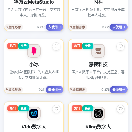
华为云MetaStudio
闪剪
华为云数字内容生产平台，支持数
AI数字人视频工具，支持照片生成
字人、虚拟场景。
数字人视频。
去使用
去使用
虚拟形象
240
虚拟形象
225
热门
免费
热门
免费
慧
小冰
慧夜科技
微软小冰团队推出的AI虚拟人框
国产AI数字人平台，支持直播、客
架，支持情感计算。
服和营销场景。
去使用
去使用
虚拟形象
211
虚拟形象
276
热门
免费
热门
免费
Vidu数字人
Kling数字人