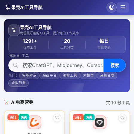
果壳AI工具导航
果壳AI工具导航
发现最好用的AI工具，提升你的工作效率
1291+
20
每日
优质工具
工具分类
持续更新
搜索 AI 工具
搜索
热门：
智能对话
绘画平台
编程工具
大模型
音频合成
虚拟形象
AI电商营销
共 10 款工具
热门
免费
热门
免费