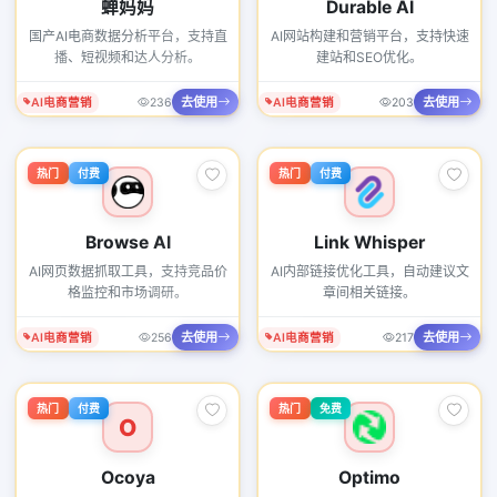
蝉妈妈
Durable AI
国产AI电商数据分析平台，支持直
AI网站构建和营销平台，支持快速
播、短视频和达人分析。
建站和SEO优化。
去使用
去使用
AI电商营销
236
AI电商营销
203
热门
付费
热门
付费
Browse AI
Link Whisper
AI网页数据抓取工具，支持竞品价
AI内部链接优化工具，自动建议文
格监控和市场调研。
章间相关链接。
去使用
去使用
AI电商营销
256
AI电商营销
217
热门
付费
热门
免费
O
Ocoya
Optimo