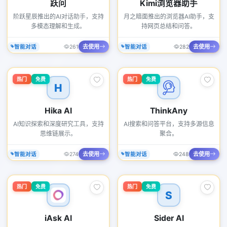
跃问
Kimi浏览器助手
阶跃星辰推出的AI对话助手，支持
月之暗面推出的浏览器AI助手，支
多模态理解和生成。
持网页总结和问答。
去使用
去使用
智能对话
261
智能对话
282
热门
免费
热门
免费
H
Hika AI
ThinkAny
AI知识探索和深度研究工具，支持
AI搜索和问答平台，支持多源信息
思维链展示。
聚合。
去使用
去使用
智能对话
274
智能对话
248
热门
免费
热门
免费
S
iAsk AI
Sider AI