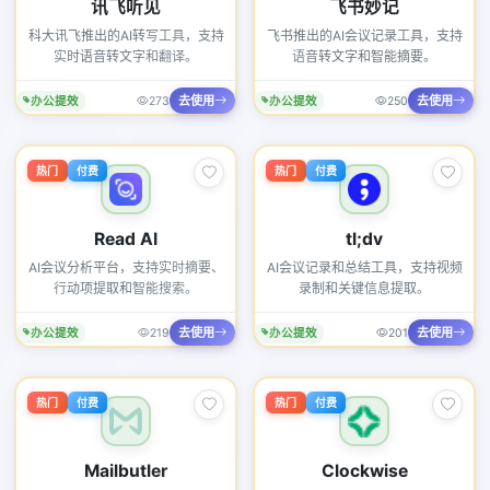
讯飞听见
飞书妙记
科大讯飞推出的AI转写工具，支持
飞书推出的AI会议记录工具，支持
实时语音转文字和翻译。
语音转文字和智能摘要。
去使用
去使用
办公提效
273
办公提效
250
热门
付费
热门
付费
Read AI
tl;dv
AI会议分析平台，支持实时摘要、
AI会议记录和总结工具，支持视频
行动项提取和智能搜索。
录制和关键信息提取。
去使用
去使用
办公提效
219
办公提效
201
热门
付费
热门
付费
Mailbutler
Clockwise