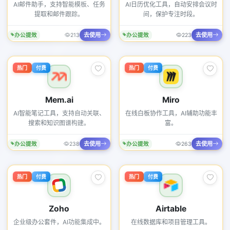
AI邮件助手，支持智能模板、任务
AI日历优化工具，自动安排会议时
提取和邮件跟踪。
间，保护专注时段。
去使用
去使用
办公提效
213
办公提效
223
热门
付费
热门
付费
Mem.ai
Miro
AI智能笔记工具，支持自动关联、
在线白板协作工具，AI辅助功能丰
搜索和知识图谱构建。
富。
去使用
去使用
办公提效
238
办公提效
263
热门
付费
热门
付费
Zoho
Airtable
企业级办公套件，AI功能集成中。
在线数据库和项目管理工具。