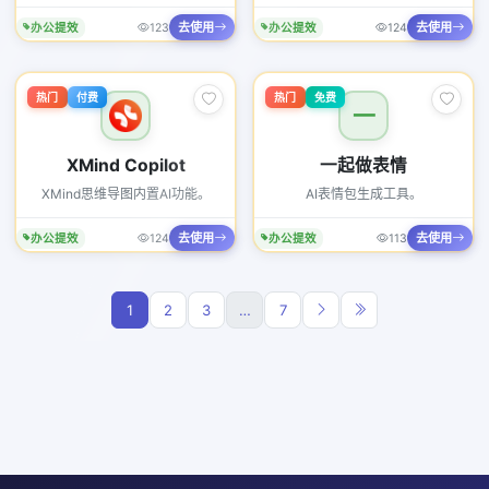
去使用
去使用
办公提效
123
办公提效
124
热门
付费
热门
免费
一
XMind Copilot
一起做表情
XMind思维导图内置AI功能。
AI表情包生成工具。
去使用
去使用
办公提效
124
办公提效
113
1
2
3
…
7