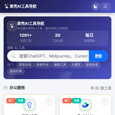
果壳AI工具导航
果壳AI工具导航
发现最好用的AI工具，提升你的工作效率
1291+
20
每日
优质工具
工具分类
持续更新
搜索 AI 工具
搜索
热门：
智能对话
绘画平台
编程工具
大模型
音频合成
虚拟形象
办公提效
共 82 款工具
热门
免费
热门
免费