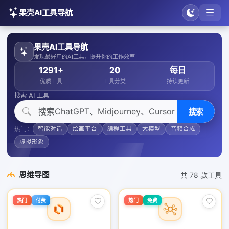
果壳AI工具导航
果壳AI工具导航
发现最好用的AI工具，提升你的工作效率
1291+
20
每日
优质工具
工具分类
持续更新
搜索 AI 工具
搜索
热门：
智能对话
绘画平台
编程工具
大模型
音频合成
虚拟形象
思维导图
共 78 款工具
热门
付费
热门
免费