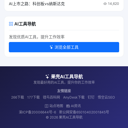
AI上市之路：科创板vs纳斯达克
14,620
AI工具导航
发现优质AI工具，提升工作效率
浏览全部工具
果壳AI工具导航
发现最好用的AI工具，提升你的工作效率
友情链接
266下载
177下载
铿鸟百科网
AnyDesk下载
钉钉
悟空云SEO
站点地图
AI资讯
渝ICP备20006644号-6
新公网安备65010402001845号
© 2026 果壳AI工具导航