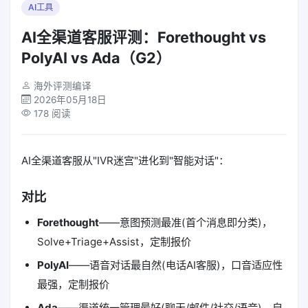
AI工具
AI全渠道客服评测：Forethought vs
PolyAI vs Ada（G2）
海外评测编译
2026年05月18日
178 阅读
AI全渠道客服从"IVR迷宫"进化到"智能对话"：
对比
Forethought
——意图预测最准(首个消息即分类)，
Solve+Triage+Assist，定制报价
PolyAI
——语音对话最自然(电话AI客服)，口音适应性
最强，定制报价
Ada
——渠道统一管理最好(聊天/邮件/社交/语音)，自