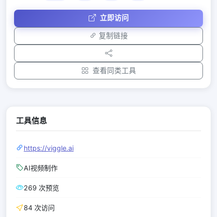
立即访问
复制链接
查看同类工具
工具信息
https://viggle.ai
AI视频制作
269 次预览
84 次访问