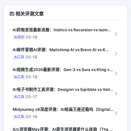
相关评测文章
AI药物发现最新进展：Insilico vs Recursion vs Isom...
05-18
AI资讯
AI邮件营销AI评测：Mailchimp AI vs Brevo AI vs K...
05-18
AI工具
AI视频生成2026最新评测：Gen-3 vs Sora vs Kling vs...
05-18
AI工具
AI电子书制作工具评测：Designrr vs Sqribble vs Vell...
05-17
AI工具
Midjourney v8深度评测：AI绘画王座还稳吗（Digital Arts...
05-16
AI工具
Arc浏览器Max评测：AI原生浏览器是什么体验（The Verge）