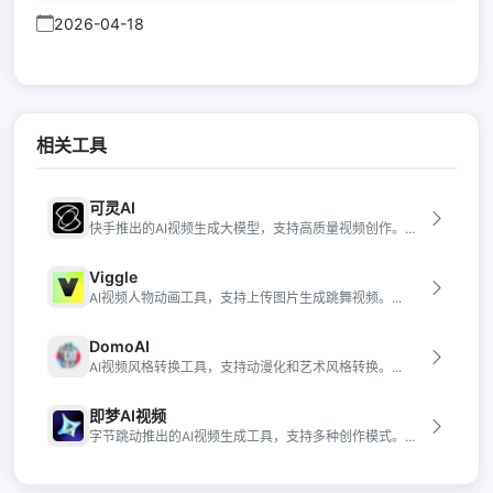
2026-04-18
相关工具
可灵AI
快手推出的AI视频生成大模型，支持高质量视频创作。...
Viggle
AI视频人物动画工具，支持上传图片生成跳舞视频。...
DomoAI
AI视频风格转换工具，支持动漫化和艺术风格转换。...
即梦AI视频
字节跳动推出的AI视频生成工具，支持多种创作模式。...