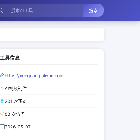
搜索
工具信息
https://xunguang.aliyun.com
AI视频制作
201 次预览
83 次访问
2026-05-07