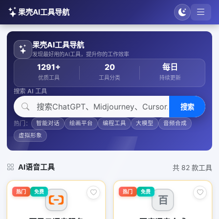
果壳AI工具导航
果壳AI工具导航
发现最好用的AI工具，提升你的工作效率
1291+
20
每日
优质工具
工具分类
持续更新
搜索 AI 工具
搜索
热门：
智能对话
绘画平台
编程工具
大模型
音频合成
虚拟形象
AI语音工具
共 82 款工具
热门
免费
热门
免费
百