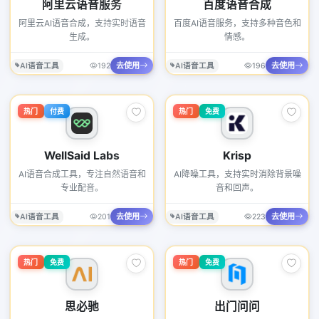
阿里云语音服务
百度语音合成
阿里云AI语音合成，支持实时语音
百度AI语音服务，支持多种音色和
生成。
情感。
去使用
去使用
AI语音工具
192
AI语音工具
196
热门
付费
热门
免费
WellSaid Labs
Krisp
AI语音合成工具，专注自然语音和
AI降噪工具，支持实时消除背景噪
专业配音。
音和回声。
去使用
去使用
AI语音工具
201
AI语音工具
223
热门
免费
热门
免费
思必驰
出门问问